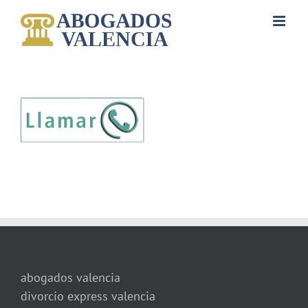
Saltar
al
contenido
abogados valencia
divorcio express valencia