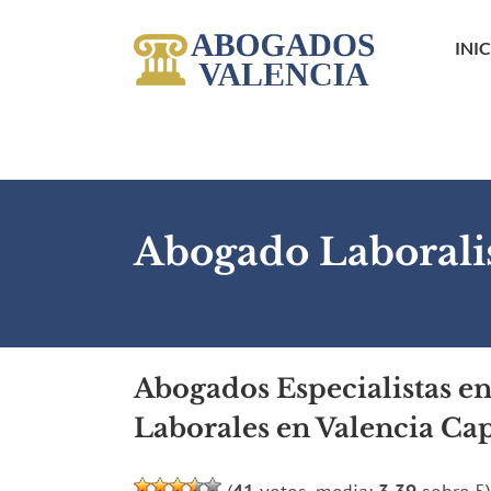
Saltar
al
INI
contenido
Abogado Laboralis
Abogados Especialistas e
Laborales en Valencia Cap