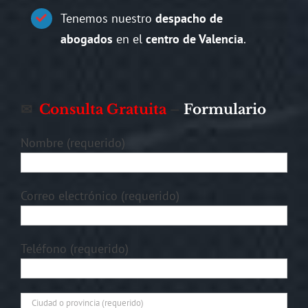
Tenemos nuestro
despacho de
abogados
en el
centro de Valencia
.
✉
Consulta Gratuita
–
Formulario
Nombre (requerido)
Correo electrónico (requerido)
Teléfono (requerido)