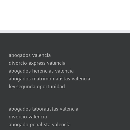
abogados valencia
divorcio express valencia
abogados herencias valencia
abogados matrimonialistas valencia
ley segunda oportunidad
abogados laboralistas valencia
divorcio valencia
abogado penalista valencia