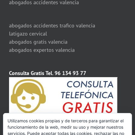
abogados accidentes valencia
abogados accidentes trafico valencia
latigazo cervical
abogados gratis valencia
abogados expertos valencia
Consulta Gratis Tel. 96 134 93 77
Utilizamos cookies propias y de terceros para garantizar el
funcionamiento de la web, medir su uso y mejorar nuestros
servicios. Puede aceptar todas las cookies, rechazar las no