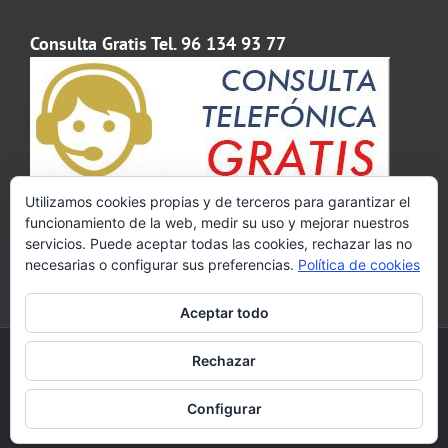
Consulta Gratis Tel. 96 134 93 77
Utilizamos cookies propias y de terceros para garantizar el
funcionamiento de la web, medir su uso y mejorar nuestros
servicios. Puede aceptar todas las cookies, rechazar las no
necesarias o configurar sus preferencias.
Política de cookies
Aceptar todo
Copyright 2009 - 2020 Abogados Valencia | Calle Colón, 82, 4º - 46004
Rechazar
Valencia | Tel. 961 34 93 77 | Horario de 8:30 a 20:00 de lunes a viernes.
Facebook
Pinterest
YouTube
Configurar