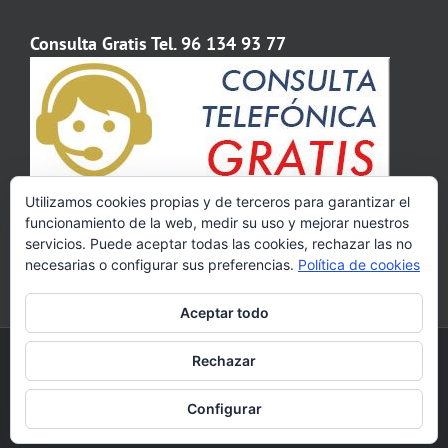
Consulta Gratis Tel. 96 134 93 77
Utilizamos cookies propias y de terceros para garantizar el
funcionamiento de la web, medir su uso y mejorar nuestros
servicios. Puede aceptar todas las cookies, rechazar las no
necesarias o configurar sus preferencias.
Política de cookies
Aceptar todo
Copyright 2009 - 2020 Abogados Valencia | Calle Colón, 82, 4º - 46004
Rechazar
Valencia | Tel. 961 34 93 77 | Horario de 8:30 a 20:00 de lunes a viernes.
Facebook
Pinterest
YouTube
Configurar