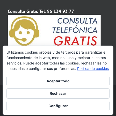
Consulta Gratis Tel. 96 134 93 77
Utilizamos cookies propias y de terceros para garantizar el
funcionamiento de la web, medir su uso y mejorar nuestros
servicios. Puede aceptar todas las cookies, rechazar las no
necesarias o configurar sus preferencias.
Política de cookies
Aceptar todo
Copyright 2009 - 2020 Abogados Valencia | Calle Colón, 82, 4º - 46004
Rechazar
Valencia | Tel. 961 34 93 77 | Horario de 8:30 a 20:00 de lunes a viernes.
Facebook
Pinterest
YouTube
Configurar