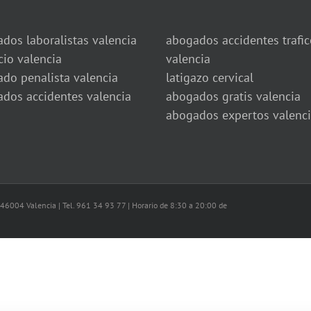
dos laboralistas valencia
abogados accidentes trafic
cio valencia
valencia
do penalista valencia
latigazo cervical
dos accidentes valencia
abogados gratis valencia
abogados expertos valenc
 46004 Valencia | Tel. 961 34 93 77 | Horario de 8:30 a 20:00 de