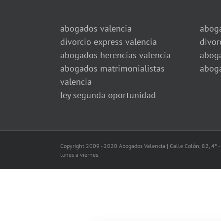
abogados valencia
aboga
divorcio express valencia
divor
abogados herencias valencia
aboga
abogados matrimonialistas
aboga
valencia
ley segunda oportunidad
Copyright 2009 - 2020 Abogados Valencia | Calle Colón, 82, 4º -
lunes a viernes.